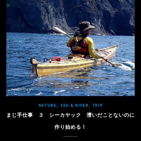
,
,
NATURE
SEA & RIVER
TRIP
まじ手仕事 ３ シーカヤック 漕いだことないのに
作り始める！