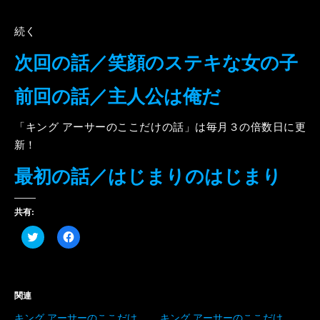
続く
次回の話／笑顔のステキな女の子
前回の話／主人公は俺だ
「キング アーサーのここだけの話」は毎月３の倍数日に更
新！
最初の話／はじまりのはじまり
共有:
ク
Facebook
リ
で
ッ
共
ク
有
し
す
て
る
Twitter
に
関連
で
は
共
ク
キング アーサーのここだけ
キング アーサーのここだけ
有
リ