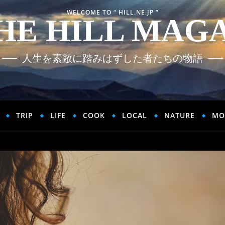
WELCOME TO “ HILL.NE.JP ”
HE HILL MAG
人生を素敵に踏みはずした者たちの物語
TRIP
LIFE
COOK
LOCAL
NATURE
MO