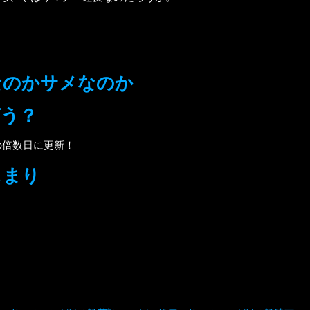
なのかサメなのか
言う？
の倍数日に更新！
じまり