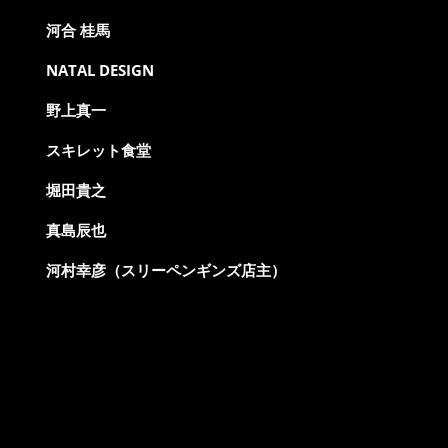
河合 桂馬
NATAL DESIGN
野上真一
スキレット食堂
堀田貴之
真島辰也
河村幸彦（スリーペンギンズ店主）