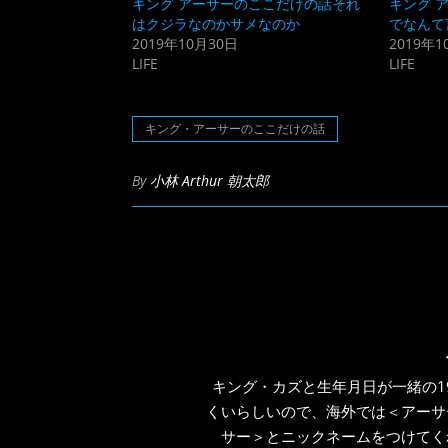
キング アーサーのここだけの話それ
キング 
有
リ
(新
ッ
はクジラなのかサメなのか
でなんて
し
ク
2019年10月30日
2019年1
い
し
ウ
て
LIFE
LIFE
ィ
く
ン
だ
ド
さ
ウ
い
で
(新
キング・アーサーのここだけの話
開
し
き
い
ま
ウ
す)
ィ
By
小林 Arthur 朝太郎
ン
ド
ウ
で
開
き
ま
す)
キング・カズと生年月日が一緒の1
くいらしいので、海外では＜アーサ
サー＞とニックネームをつけてく