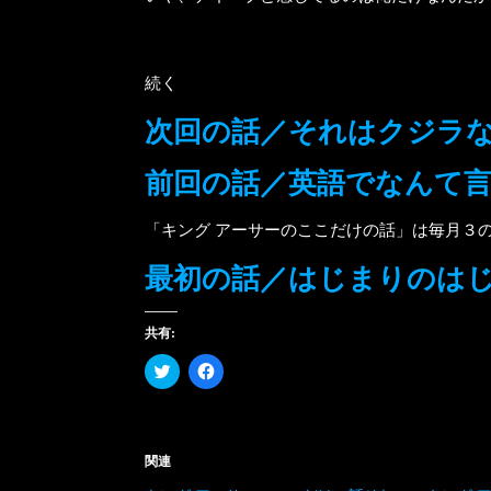
続く
次回の話／それはクジラ
前回の話／英語でなんて
「キング アーサーのここだけの話」は毎月３
最初の話／はじまりのは
共有:
ク
Facebook
リ
で
ッ
共
ク
有
し
す
て
る
Twitter
に
関連
で
は
共
ク