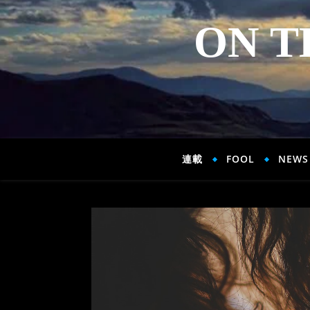
ON T
連載
FOOL
NEWS