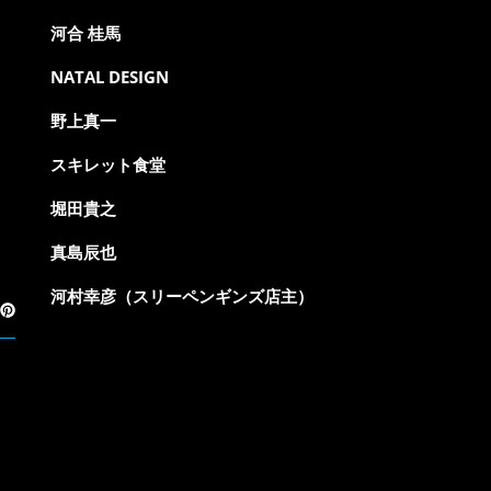
河合 桂馬
NATAL DESIGN
野上真一
スキレット食堂
堀田貴之
真島辰也
河村幸彦（スリーペンギンズ店主）