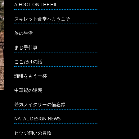
A FOOL ON THE HILL
スキレット食堂へようこそ
旅の生活
まじ手仕事
ここだけの話
珈琲をもう一杯
中華鍋の逆襲
若気ノイタリーの備忘録
NATAL DESIGN NEWS
ヒツジ飼いの冒険