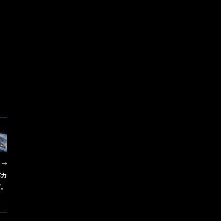
R
バカ
だ。