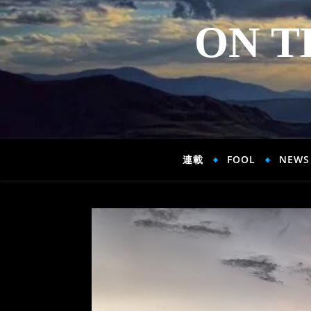
ON T
連載
FOOL
NEWS