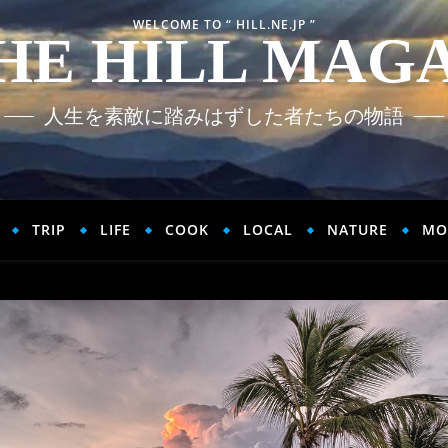
WELCOME TO “ HILL.NE.JP ”
HE HILL MAG
人生を素敵に踏みはずした者たちの物語
TRIP
LIFE
COOK
LOCAL
NATURE
MO