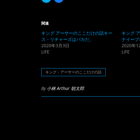
リ
で
ッ
共
ク
有
し
す
て
る
Twitter
に
関連
で
は
共
ク
キング アーサーのここだけの話キー
キング 
有
リ
(新
ッ
ス・リチャーズはバカだ。
ナイーブ
し
ク
2020年3月3日
2020年1
い
し
ウ
て
LIFE
LIFE
ィ
く
ン
だ
ド
さ
ウ
い
で
(新
キング・アーサーのここだけの話
開
し
き
い
ま
ウ
す)
ィ
By
小林 Arthur 朝太郎
ン
ド
ウ
で
開
き
ま
す)