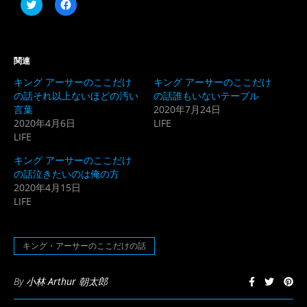
ク
Facebook
リ
で
ッ
共
ク
有
し
す
て
る
Twitter
に
関連
で
は
共
ク
キング アーサーのここだけ
キング アーサーのここだけ
有
リ
(新
ッ
の話それ以上ないほどの汚い
の話誰もいないテーブル
し
ク
言葉
2020年7月24日
い
し
ウ
て
2020年4月6日
LIFE
ィ
く
LIFE
ン
だ
ド
さ
ウ
い
キング アーサーのここだけ
で
(新
開
し
の話泣きたいのは俺の方
き
い
2020年4月15日
ま
ウ
す)
ィ
LIFE
ン
ド
ウ
で
開
キング・アーサーのここだけの話
き
ま
す)
By
小林 Arthur 朝太郎