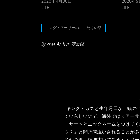
2020年4月30日
2020年
い
し
ウ
て
LIFE
LIFE
ィ
く
ン
だ
ド
さ
ウ
い
で
(新
キング・アーサーのここだけの話
開
し
き
い
ま
ウ
す)
ィ
By
小林 Arthur 朝太郎
ン
ド
ウ
で
開
き
ま
す)
キング・カズと生年月日が一緒の1
くいらしいので、海外では＜アーサ
サー＞とニックネームをつけてく
ウ？」と聞き間違いされることが多
名がつき、総理大臣になると＜ソー