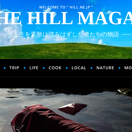
WELCOME TO “ HILL.NE.JP ”
HE HILL MAG
人生を素敵に踏みはずした者たちの物語
TRIP
LIFE
COOK
LOCAL
NATURE
MO