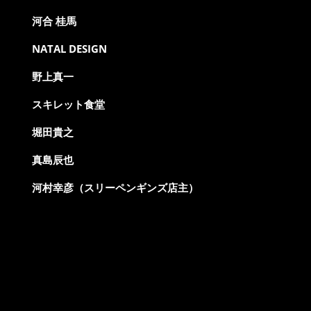
河合 桂馬
NATAL DESIGN
野上真一
スキレット食堂
堀田貴之
真島辰也
河村幸彦（スリーペンギンズ店主）