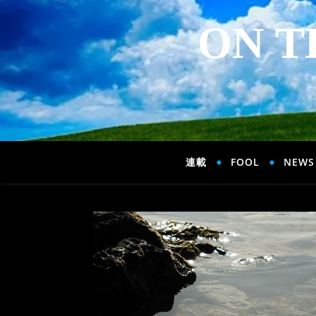
ON T
連載
FOOL
NEWS