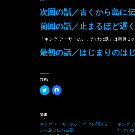
次回の話／古くから島に
前回の話／止まるほど遅
「キング アーサーのここだけの話」は毎月３
最初の話／はじまりのは
共有:
ク
Facebook
リ
で
ッ
共
ク
有
し
す
て
る
Twitter
に
関連
で
は
共
ク
キング アーサーのここだけの話古く
キング 
有
リ
(新
ッ
から島に伝わる薬
だけで効
し
ク