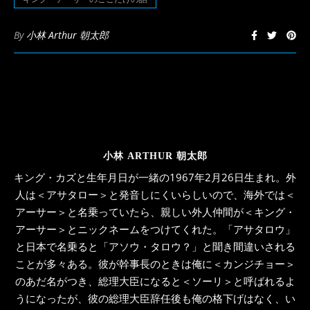
で
開
き
ま
By
小林 Arthur 朝太郎
す)
小林 ARTHUR 朝太郎
キング・カズと生年月日が一緒の1967年2月26日生まれ。外
人は＜アサタロー＞と発音しにくいらしいので、海外では＜
アーサー＞と名乗っていたら、親しい外人仲間が＜キング・
アーサー＞とニックネームをつけてくれた。「アサタロウ」
と日本で名乗ると「アソウ・タロウ？」と聞き間違いされる
ことが多々ある。彼が幹事長のときは俺に＜カンジチョー＞
のあだ名がつき、総理大臣になると＜ソーリ＞と呼ばれるよ
うになったが、彼の総理大臣辞任後も俺の格下げはなく、い