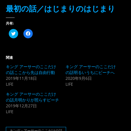
最初の話／はじまりのはじまり
共有:
ク
Facebook
リ
で
ッ
共
ク
有
し
す
て
る
Twitter
に
関連
で
は
共
ク
キング アーサーのここだけ
キング アーサーのここだけ
有
リ
(新
ッ
の話ここから先は自由行動
の話明るいうちにビーチへ
し
ク
2019年11月18日
2020年9月6日
い
し
ウ
て
LIFE
LIFE
ィ
く
ン
だ
ド
さ
キング アーサーのここだけ
ウ
い
の話月明かりが照らすビーチ
で
(新
開
し
2019年12月27日
き
い
LIFE
ま
ウ
す)
ィ
ン
ド
ウ
キング・アーサーのここだけの話