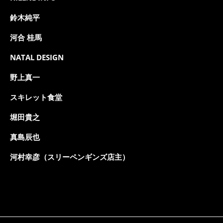
鈴木純平
河合 桂馬
NATAL DESIGN
野上真一
スキレット食堂
堀田貴之
真島辰也
河村幸彦（スリーペンギンズ店主）