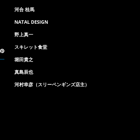
河合 桂馬
NATAL DESIGN
野上真一
スキレット食堂
堀田貴之
真島辰也
河村幸彦（スリーペンギンズ店主）