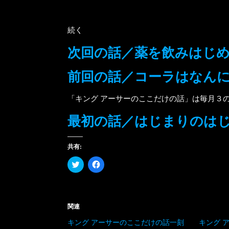
続く
次回の話／薬を飲みはじ
前回の話／コーラはなん
「キング アーサーのここだけの話」は毎月３
最初の話／はじまりのは
共有:
ク
Facebook
リ
で
ッ
共
ク
有
し
す
て
る
Twitter
に
関連
で
は
共
ク
キング アーサーのここだけの話一刻
キング 
有
リ