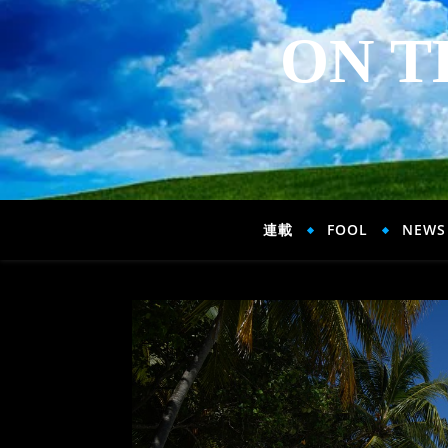
ON T
連載
FOOL
NEWS