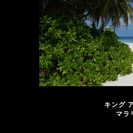
キング 
マラ