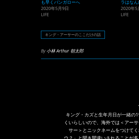
(新
ッ
も早くバンガローへ
ラはなん
し
ク
2020年5月9日
2020年5
い
し
ウ
て
LIFE
LIFE
ィ
く
ン
だ
ド
さ
ウ
い
で
(新
キング・アーサーのここだけの話
開
し
き
い
ま
ウ
す)
ィ
By
小林 Arthur 朝太郎
ン
ド
ウ
で
開
き
ま
す)
キング・カズと生年月日が一緒の1
くいらしいので、海外では＜アーサ
サー＞とニックネームをつけてく
ウ？」と聞き間違いされることが多