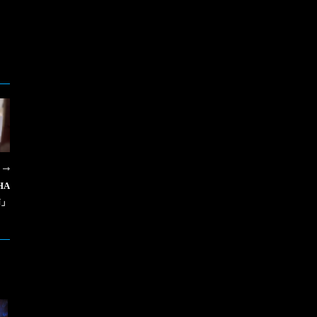
R
HA
N」