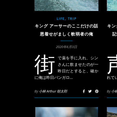
,
LIFE
TRIP
キング アーサーのここだけの話
キン
恩着せがましく軟弱者の俺
記
2020年6月3日
街
で薬を手に入れ、シン
さんに飲ませたのが一
昨日だとすると、確か
に俺は昨日バンガロ…
れて
By
小林 Arthur 朝太郎
By
小林