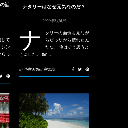
けの話
ナタリーはなぜ元気なのだ？
2020年6月6日
ナ
タリーの面倒も見なが
弱して
らだったから疲れたん
、シン
だな。 俺はそう思うよ
からっ
うにした。 &n…
By
小林 Arthur 朝太郎