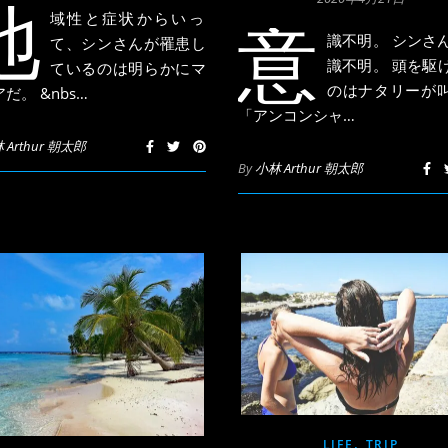
地
域性と症状からいっ
意
識不明。 シンさ
て、シンさんが罹患し
識不明。 頭を駆
ているのは明らかにマ
のはナタリーが
だ。 &nbs…
「アンコンシャ…
 Arthur 朝太郎
By
小林 Arthur 朝太郎
,
LIFE
TRIP