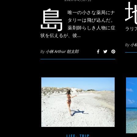
島
唯一の小さな薬局にナ
タリーは飛び込んだ。
薬剤師らしき人物に症
ラリア
状を伝えるが、彼…
By
小林
By
小林 Arthur 朝太郎
,
LIFE
TRIP