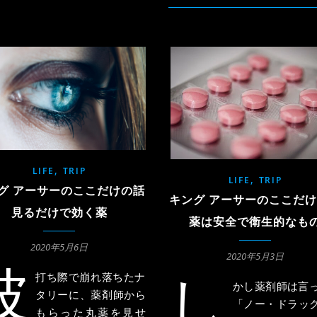
,
LIFE
TRIP
,
LIFE
TRIP
グ アーサーのここだけの話
キング アーサーのここだ
見るだけで効く薬
薬は安全で衛生的なも
2020年5月6日
2020年5月3日
波
打ち際で崩れ落ちたナ
し
かし薬剤師は言
タリーに、薬剤師から
「ノー・ドラッ
もらった丸薬を見せ