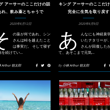
キング アーサーのここだ
グ アーサーのここだけの話
完全に生気を取り戻す
あれ、飲み薬とちゃうで
2020年6月9日
2020年6月12日
あ
そ
んなにも神経衰
の薬が何であれ、シン
いたナタリーが
さんは峠を越えたこと
さんが回復した
は事実だ。 そして寝ず
て、あそこまで元気…
病を続けてい…
By
小林 Arthur 朝太郎
 Arthur 朝太郎