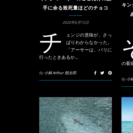
キン
手に余る致死量ほどのチョコ
2020年6月15日
チ
ェンジの意味が、さっ
ぱりわからなかった。
「アーサーは、バリに
行ったときあるか…
の看
By
小林 Arthur 朝太郎
By
小林