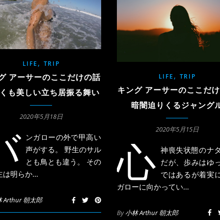
,
LIFE
TRIP
,
LIFE
TRIP
グ アーサーのここだけの話
キング アーサーのここだ
くも美しい立ち居振る舞い
暗闇迫りくるジャング
2020年5月18日
2020年5月15日
バ
ンガローの外で甲高い
心
声がする。 野生のサル
神喪失状態のナ
とも鳥とも違う。 その
だが、歩みはゆ
主は明らか…
ではあるが着実
ガローに向かってい…
 Arthur 朝太郎
By
小林 Arthur 朝太郎