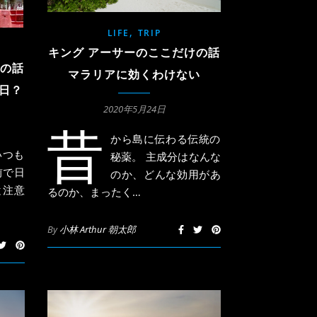
,
LIFE
TRIP
キング アーサーのここだけの話
けの話
マラリアに効くわけない
日？
2020年5月24日
昔
から島に伝わる伝統の
いつも
秘薬。 主成分はなんな
前で日
のか、どんな効用があ
と注意
るのか、まったく…
By
小林 Arthur 朝太郎