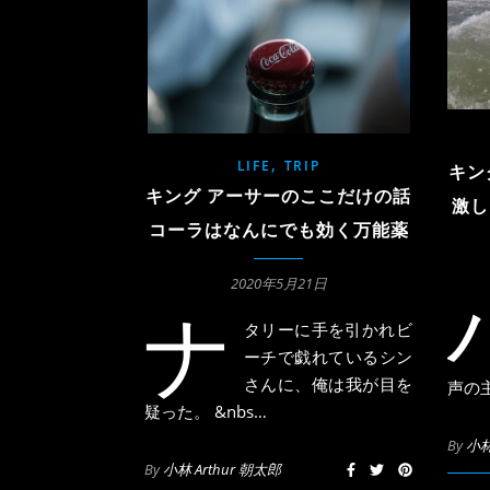
,
LIFE
TRIP
キン
キング アーサーのここだけの話
激し
コーラはなんにでも効く万能薬
2020年5月21日
ナ
タリーに手を引かれビ
ーチで戯れているシン
さんに、俺は我が目を
声の
疑った。 &nbs…
By
小林
By
小林 Arthur 朝太郎