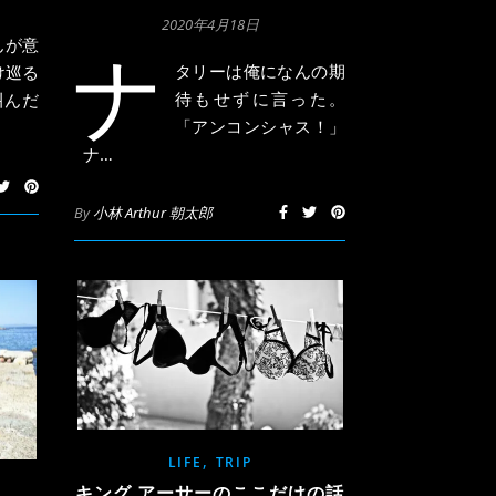
2020年4月18日
んが意
ナ
タリーは俺になんの期
け巡る
待もせずに言った。
叫んだ
「アンコンシャス！」
ナ…
By
小林 Arthur 朝太郎
,
LIFE
TRIP
キング アーサーのここだけの話