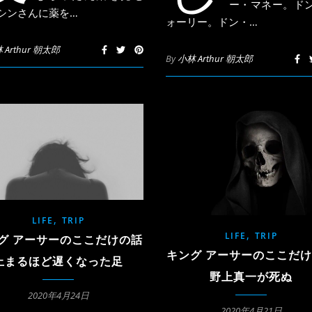
ー・マネー。ド
 シンさんに薬を…
ォーリー。ドン・…
 Arthur 朝太郎
By
小林 Arthur 朝太郎
,
LIFE
TRIP
,
LIFE
TRIP
グ アーサーのここだけの話
キング アーサーのここだ
止まるほど遅くなった足
野上真一が死ぬ
2020年4月24日
2020年4月21日