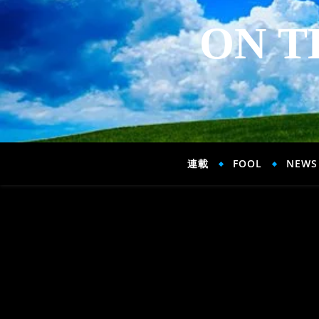
ON T
連載
FOOL
NEWS