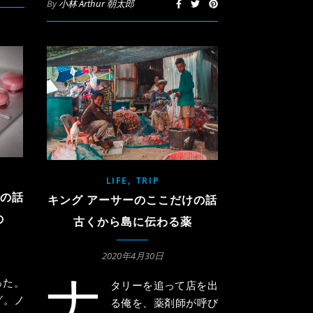
By
小林 Arthur 朝太郎
,
LIFE
TRIP
けの話
キング アーサーのここだけの話
の
古くから島に伝わる薬
2020年4月30日
ナ
った。
タリーを追って店を出
グ。ノ
る俺を、薬剤師が呼び