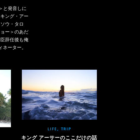
ー＞と発音しに
＜キング・アー
アソウ・タロ
チョー＞のあだ
大臣辞任後も俺
ィネーター。
,
LIFE
TRIP
キング アーサーのここだけの話