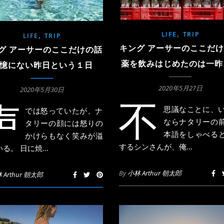
,
LIFE
TRIP
,
LIFE
TRIP
キング アーサーのここだ
グ アーサーのここだけの話
薬を飲みはじめたのは一昨
憶にない昨日という１日
2020年5月27日
2020年5月30日
不
声
思議なことに、
では怒っていたが、ナ
ならナタリーの
タリーの顔には怒りの
本語をしゃべる
かけらもなく笑みが溢
するシンさんが、俺…
いる。 日に焼…
By
小林 Arthur 朝太郎
 Arthur 朝太郎