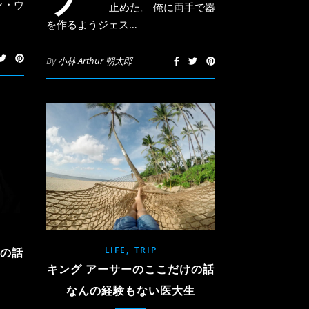
ン・ウ
止めた。 俺に両手で器
を作るようジェス…
By
小林 Arthur 朝太郎
,
LIFE
TRIP
けの話
キング アーサーのここだけの話
なんの経験もない医大生