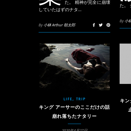
た。 精神が完全に崩壊
た。
していたはずのナタ…
By
小林
By
小林 Arthur 朝太郎
,
LIFE
TRIP
キン
キング アーサーのここだけの話
崩れ落ちたナタリー
2020年4月27日