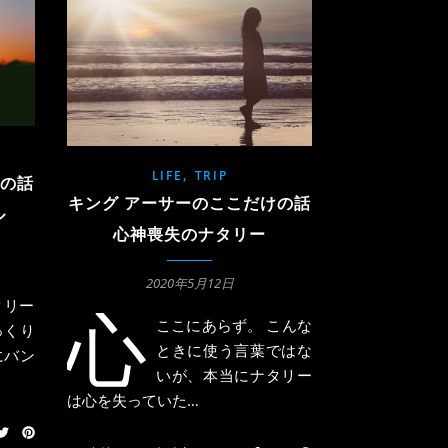
,
LIFE
TRIP
けの話
キング アーサーのここだけの話
ル
心神喪失のナタリー
2020年5月12日
タリー
心
ここにあらず。 こんな
っくり
ときに使う言葉ではな
にバン
いが、本当にナタリー
は心を失っていた…