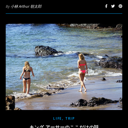
By
小林 Arthur 朝太郎
,
LIFE
TRIP
キング アーサーのここだけの話