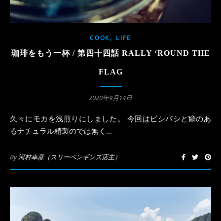
,
COOK
LIFE
珈琲をもう一杯 / 第四十四話 RALLY ‘ROUND THE
FLAG
2020年9月14日
久々にモカを浅煎りにしました。 今回はビシバシと癖のあ
るナチュラル精製のでは無く…
By
河村幸彦（スリーペンギンズ店主）