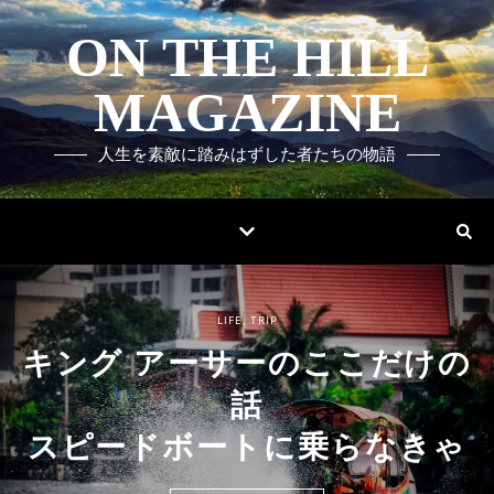
ON THE HILL
MAGAZINE
人生を素敵に踏みはずした者たちの物語
LIFE
LIFE
LIFE
LIFE
LIFE
LIFE
LIFE
LIFE
LIFE
,
,
,
,
,
,
,
,
,
TRIP
TRIP
TRIP
TRIP
TRIP
TRIP
TRIP
TRIP
TRIP
COOK
,
LIFE
キング アーサーのここだけの
キング アーサーのここだけの
キング アーサーのここだけの
キング アーサーのここだけの
キング アーサーのここだけの
キング アーサーのここだけの
キング アーサーのここだけの
キング アーサーのここだけの
キング アーサーのここだけの
珈琲をもう一杯 / 第四十九話
話
話
話
話
話
話
話
話
話
「男爵とホラッキー」
スピードボートに乗らなきゃ
早く着くことに意味はない
まったく頼りない俺って
俺がいないあいだの密約
どこまでも気を使う俺
天気の話をする日本人
大きく揺れる客車
駅到着直後の一瞬
穏やかな時間
READ MORE