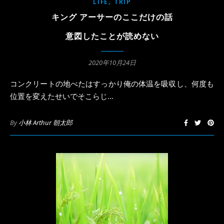
,
LIFE
TRIP
キング アーサーのここだけの話
意図したことが読めない
2020年10月24日
コンクリートの地べたはすっかり俺の体温を吸収し、何度も
位置を変えたせいでそこらじ…
By
小林 Arthur 朝太郎