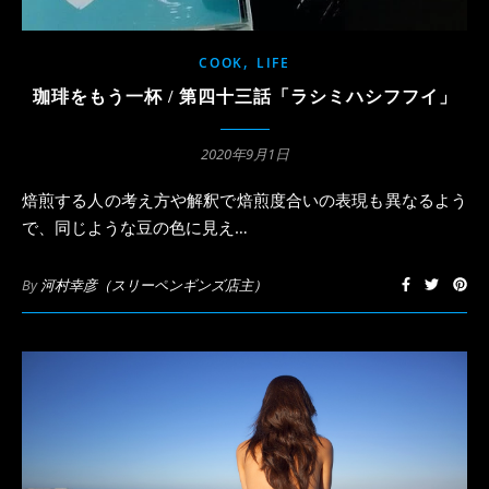
,
COOK
LIFE
珈琲をもう一杯 / 第四十三話「ラシミハシフフイ」
2020年9月1日
焙煎する人の考え方や解釈で焙煎度合いの表現も異なるよう
で、同じような豆の色に見え…
By
河村幸彦（スリーペンギンズ店主）