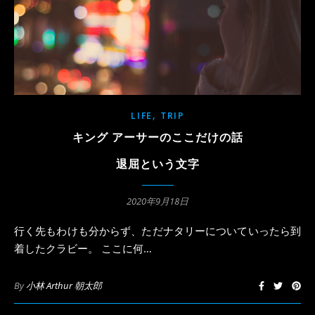
,
LIFE
TRIP
キング アーサーのここだけの話
退屈という文字
2020年9月18日
行く先もわけも分からず、ただナタリーについていったら到
着したクラビー。 ここに何…
By
小林 Arthur 朝太郎